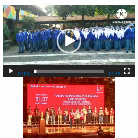
Video
Player
00:00
01:56