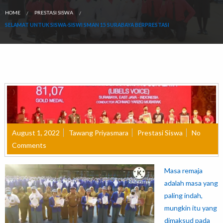
HOME
PRESTASI SISWA
SELAMAT UNTUK SISWA-SISWI SMAN 15 SURABAYA BERPRESTASI
August 1, 2022
Tawang Priyasmara
Prestasi Siswa
No
Comments
Masa remaja
adalah masa yang
paling indah,
mungkin itu yang
dimaksud pada