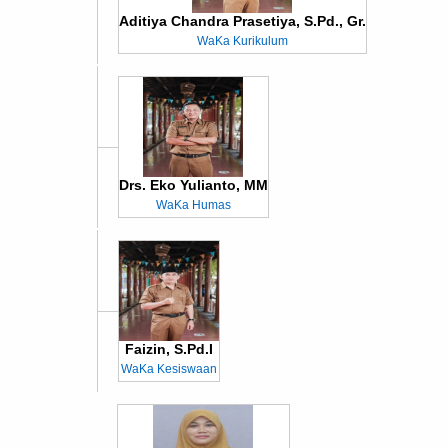
Aditiya Chandra Prasetiya, S.Pd., Gr.
WaKa Kurikulum
Drs. Eko Yulianto, MM
WaKa Humas
Faizin, S.Pd.I
WaKa Kesiswaan