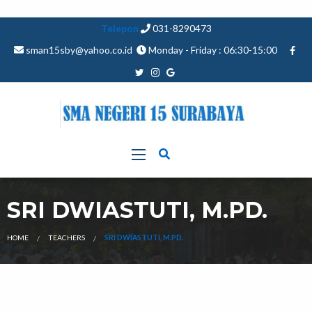
Telepon
031-8290473
sman15sby@yahoo.co.id
Monday - Friday : 06:30-15:00
SRI DWIASTUTI, M.PD.
HOME
TEACHERS
SRI DWIASTUTI, M.PD.