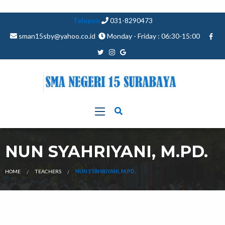
Telepon
031-8290473
sman15sby@yahoo.co.id
Monday - Friday : 06:30-15:00
NUN SYAHRIYANI, M.PD.
HOME
TEACHERS
NUN SYAHRIYANI, M.PD.