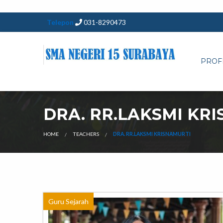
Telepon
031-8290473
PROF
DRA. RR.LAKSMI KR
HOME
TEACHERS
DRA. RR.LAKSMI KRISNAMURTI
Guru Sejarah