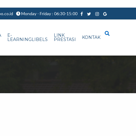
.co.id
Monday - Friday : 06:30-15:00
A
E-
LINK
KONTAK
LEARNINGLIBELS
PRESTASI