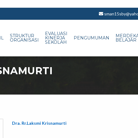
sman15sby@yahoo
EVALUASI
STRUKTUR
MERDEK
IL
KINERJA
PENGUMUMAN
ORGANISASI
BELAJAR
SEKOLAH
ISNAMURTI
Dra. Rr.Laksmi Krisnamurti