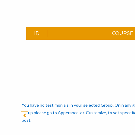
ID
COURSE
You have no testimonials in your selected Group. Or in any g
group please go to Apperance >> Customize, to set specefic 
post.