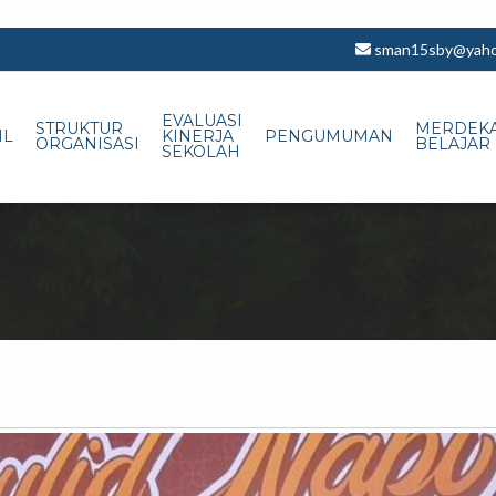
sman15sby@yahoo
EVALUASI
STRUKTUR
MERDEK
IL
KINERJA
PENGUMUMAN
ORGANISASI
BELAJAR
SEKOLAH