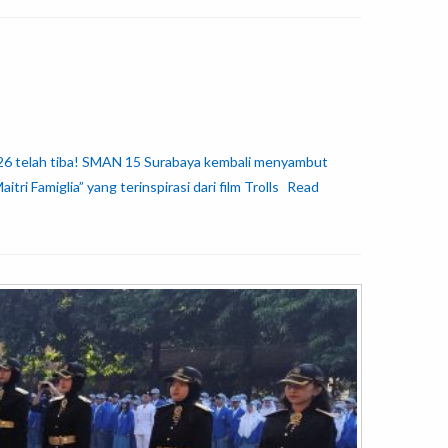
026 telah tiba! SMAN 15 Surabaya kembali menyambut
 Famiglia” yang terinspirasi dari film Trolls
Read