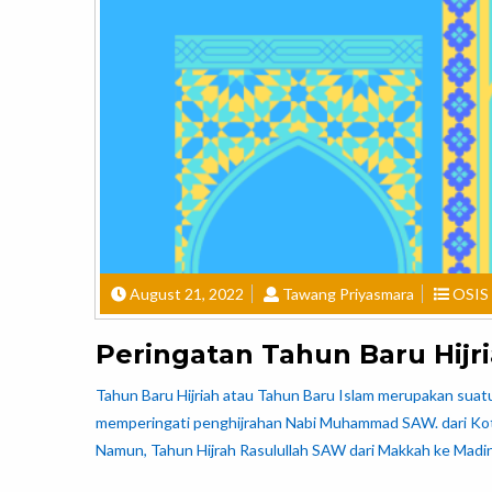
August 21, 2022
Tawang Priyasmara
OSIS
Peringatan Tahun Baru Hijr
Tahun Baru Hijriah atau Tahun Baru Islam merupakan suatu 
memperingati penghijrahan Nabi Muhammad SAW. dari Kota 
Namun, Tahun Hijrah Rasulullah SAW dari Makkah ke Madina