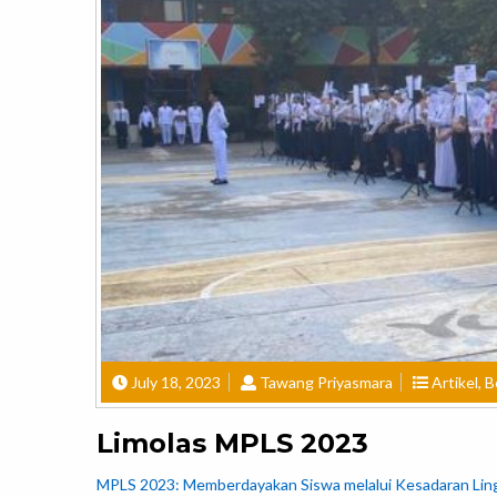
July 18, 2023
Tawang Priyasmara
Artikel
,
B
Limolas MPLS 2023
MPLS 2023: Memberdayakan Siswa melalui Kesadaran Lingk