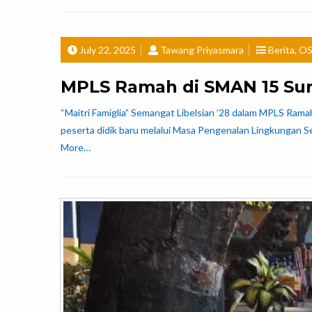
July 22, 2025
Tawang Priyasmara
Berita
,
OS
MPLS Ramah di SMAN 15 Su
“Maitri Famiglia” Semangat Libelsian ’28 dalam MPLS Ra
peserta didik baru melalui Masa Pengenalan Lingkungan Se
More…