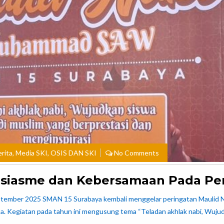
rita
,
Media SKI
,
OSIS DAN SKI
No Comments
usiasme dan Kebersamaan Pada Pe
ptember 2025 SMAN 15 Surabaya kembali menggelar peringatan Maulid Na
egiatan pada tahun ini mengusung tema “Teladan akhlak nabi, Wujudk