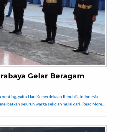
urabaya Gelar Beragam
 penting, yaitu Hari Kemerdekaan Republik Indonesia
 melibatkan seluruh warga sekolah mulai dari
Read More…