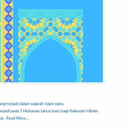
g terjadi dalam sejarah Islam yaitu
jadi pada 1 Muharam tahun baru bagi Kalender Hijriah.
sia
Read More…