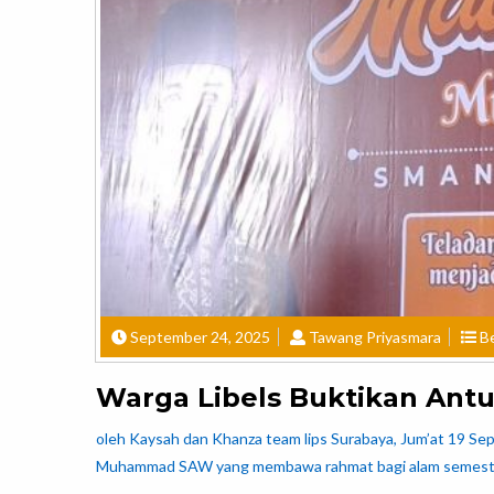
September 24, 2025
Tawang Priyasmara
Be
Warga Libels Buktikan Ant
oleh Kaysah dan Khanza team lips Surabaya, Jum’at 19 Se
Muhammad SAW yang membawa rahmat bagi alam semesta. K