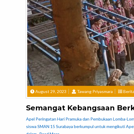
August 29, 2023
Tawang Priyasmara
Berit
Semangat Kebangsaan Berko
Apel Peringatan Hari Pramuka dan Pembukaan Lomba-Lomb
siswa SMAN 15 Surabaya berkumpul untuk mengikuti Apel 
dalam
Read More…