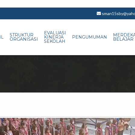
sman15sby@yahoo
EVALUASI
STRUKTUR
MERDEK
IL
KINERJA
PENGUMUMAN
ORGANISASI
BELAJAR
SEKOLAH