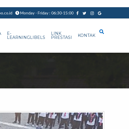
.co.id
Monday - Friday : 06:30-15:00
A
E-
LINK
KONTAK
LEARNINGLIBELS
PRESTASI