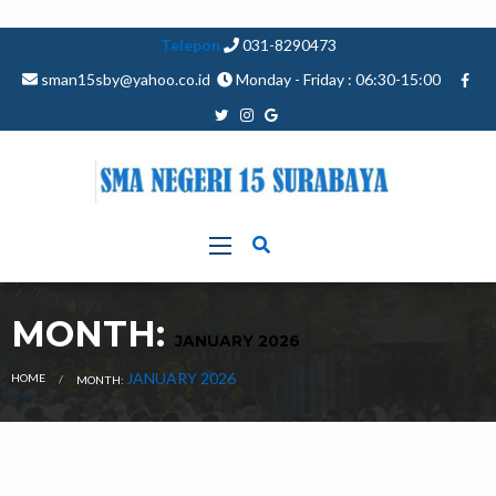
Telepon
031-8290473
sman15sby@yahoo.co.id
Monday - Friday : 06:30-15:00
MONTH:
JANUARY 2026
CURRENT:
JANUARY 2026
HOME
MONTH: