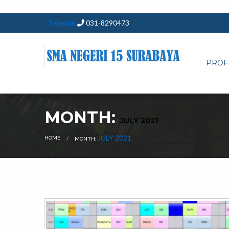
Telepon
031-8290473
PROF
MONTH:
JULY 2021
CURRENT:
JULY 2021
HOME
MONTH: