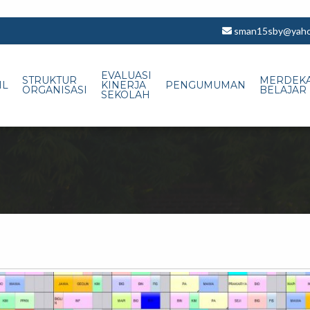
sman15sby@yahoo
EVALUASI
STRUKTUR
MERDEK
IL
KINERJA
PENGUMUMAN
ORGANISASI
BELAJAR
SEKOLAH