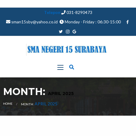
Telepon
031-8290473
sman15sby@yahoo.co.id
Monday - Friday : 06:30-15:00
MONTH:
APRIL 2025
CURRENT:
APRIL 2025
HOME
MONTH: