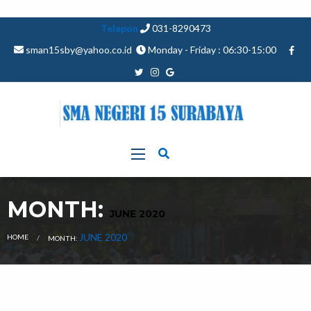
Telepon
031-8290473
sman15sby@yahoo.co.id
Monday - Friday : 06:30-15:00
MONTH:
JUNE 2020
CURRENT:
JUNE 2020
HOME
MONTH: