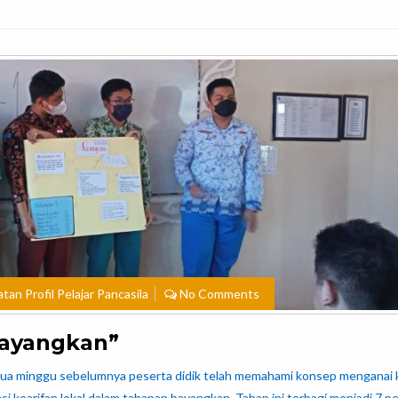
an Profil Pelajar Pancasila
No Comments
Bayangkan”
a dua minggu sebelumnya peserta didik telah memahami konsep menganai 
nsi kearifan lokal dalam tahapan bayangkan. Tahap ini terbagi menjadi 7 