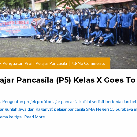
k Penguatan Profil Pelajar Pancasila
No Comments
ajar Pancasila (P5) Kelas X Goes To
 Penguatan projek profil pelajar pancasila kali ini sedikit berbeda dari b
angunlah Jiwa dan Raganya”, pelajar pancasila SMA Negeri 15 Surabaya 
tema ke tiga
Read More…