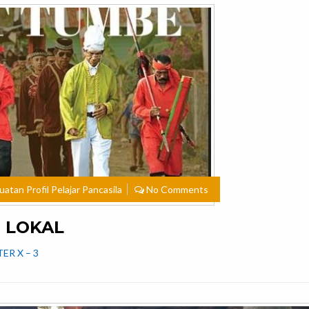
atan Profil Pelajar Pancasila
No Comments
N LOKAL
TER X – 3