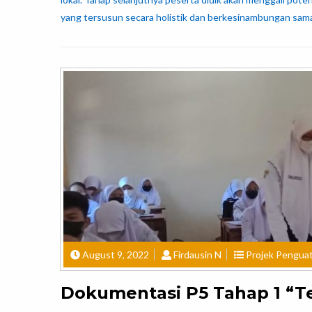
yang tersusun secara holistik dan berkesinambungan sama
August 9, 2022
Firdausin N
Projek Penguata
Dokumentasi P5 Tahap 1 “