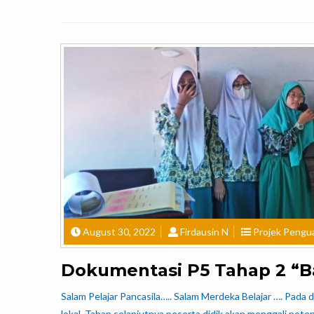
August 30, 2022
Firdausin N
Projek Penguat
Dokumentasi P5 Tahap 2 “
Salam Pelajar Pancasila….. Salam Merdeka Belajar …. Pad
lokal. Tahap selanjutnya peserta didik akan menggali pote