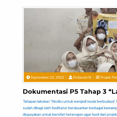
September 22, 2022
Firdausin N
Projek Pen
Dokumentasi P5 Tahap 3 “
Tahapan lakukan “Aksiku untuk menjadi muda berbudaya”. 
sudah dibagi oleh fasilitator berdasarkan berbagai kem
diupayakan untuk bersifat heterogen agar hasil dari proje