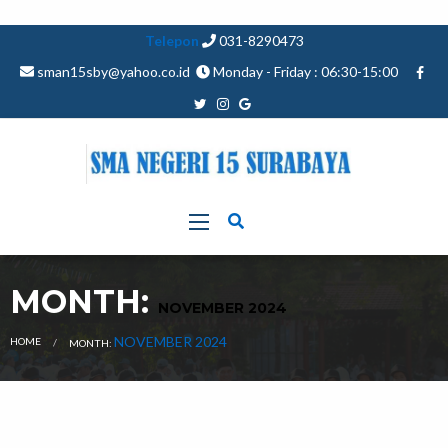
Telepon
031-8290473
sman15sby@yahoo.co.id
Monday - Friday : 06:30-15:00
MONTH:
NOVEMBER 2024
CURRENT:
NOVEMBER 2024
HOME
MONTH: