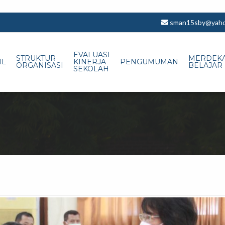
sman15sby@yahoo
EVALUASI
STRUKTUR
MERDEK
IL
KINERJA
PENGUMUMAN
ORGANISASI
BELAJAR
SEKOLAH