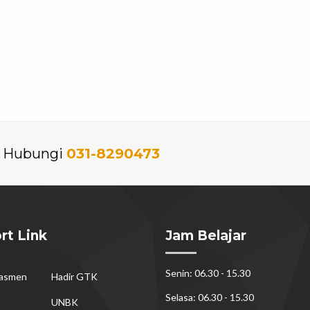
an Hubungi
031-8290473
rt Link
Jam Belajar
Senin: 06.30 - 15.30
dasmen
Hadir GTK
Selasa: 06.30 - 15.30
UNBK