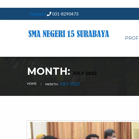
Telepon
031-8290473
PROF
MONTH:
JULY 2022
CURRENT:
JULY 2022
HOME
MONTH: