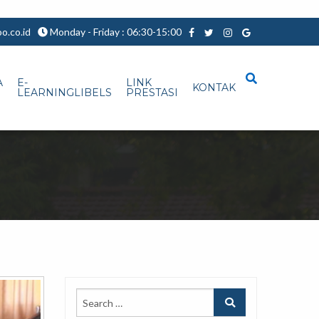
.co.id
Monday - Friday : 06:30-15:00
A
E-
LINK
KONTAK
LEARNINGLIBELS
PRESTASI