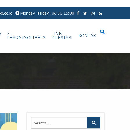
.co.id
Monday - Friday : 06:30-15:00
A
E-
LINK
KONTAK
LEARNINGLIBELS
PRESTASI