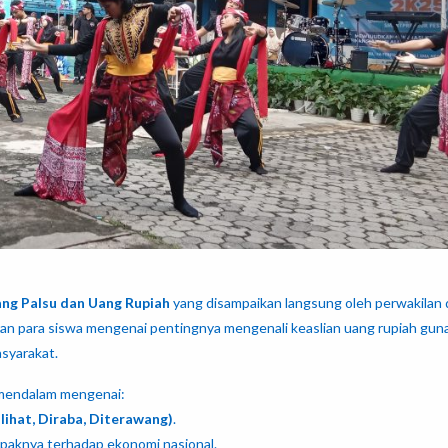
ang Palsu dan Uang Rupiah
yang disampaikan langsung oleh perwakilan 
aran para siswa mengenai pentingnya mengenali keaslian uang rupiah gun
syarakat.
 mendalam mengenai:
lihat, Diraba, Diterawang)
.
paknya terhadap ekonomi nasional.