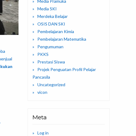
Media Pramuka
Media SKI
Merdeka Belajar
OSIS DAN SKI
Pembelajaran Kimia
Pembelajaran Matematika
Pengumuman
oba
PKKS
menjual
Prestasi Siswa
akukan
Projek Penguatan Profil Pelajar
Pancasila
Uncategorized
vicon
Meta
.
Log in