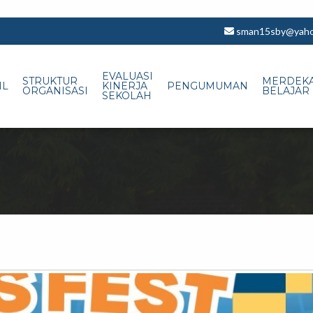
sman15sby@yahoo
EVALUASI
STRUKTUR
MERDEK
IL
KINERJA
PENGUMUMAN
ORGANISASI
BELAJAR
SEKOLAH