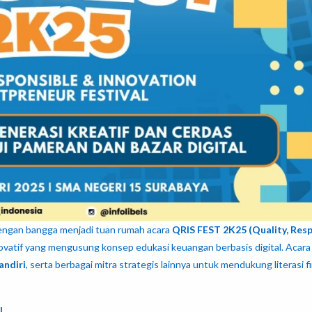
engan bangga menjadi tuan rumah acara
QRIS FEST 2K25 (Quality, Res
inovatif yang mengusung konsep edukasi keuangan berbasis digital. Acara 
andiri
, serta berbagai mitra strategis lainnya untuk mendukung literasi fi
l