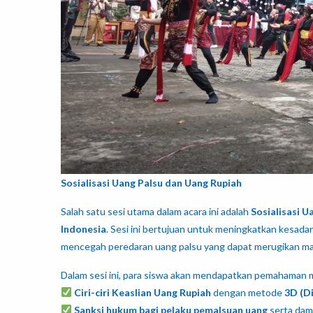
Sosialisasi Uang Palsu dan Uang Rupiah
Salah satu sesi utama dalam acara ini adalah
Sosialisasi U
Indonesia
. Sesi ini bertujuan untuk meningkatkan kesad
mencegah peredaran uang palsu yang dapat merugikan ma
Dalam sesi ini, para siswa akan mendapatkan pemahaman
Ciri-ciri Keaslian Uang Rupiah
dengan metode
3D (Di
Sanksi hukum bagi pelaku pemalsuan uang
serta dam