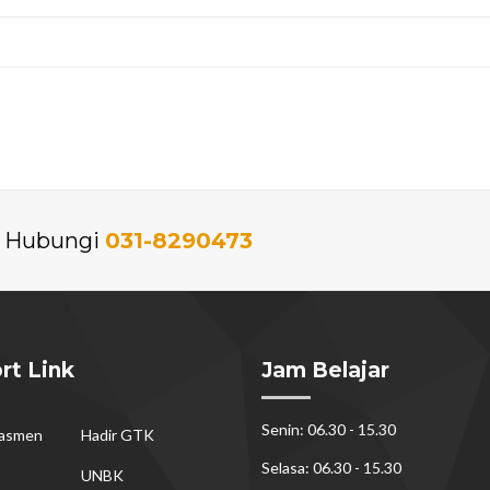
an Hubungi
031-8290473
rt Link
Jam Belajar
Senin: 06.30 - 15.30
dasmen
Hadir GTK
Selasa: 06.30 - 15.30
UNBK