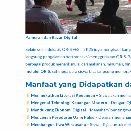
Pameran dan Bazar Digital
Selain sesi edukatif, QRIS FEST 2K25 juga menghadirkan
langsung pengalaman bertransaksi menggunakan QRIS. Baz
berbagai produk menarik mulai dari makanan, minuman, hing
melalui QRIS
, sehingga para siswa bisa langsung memprak
Manfaat yang Didapatkan da
Meningkatkan Literasi Keuangan
– Siswa akan memah
Mengenal Teknologi Keuangan Modern
– Dengan QRIS
Mendukung Ekonomi Digital
– Memahami pentingnya di
Mencegah Peredaran Uang Palsu
– Dengan memahami ci
Membangun Jiwa Wirausaha
– Siswa diajak untuk mel