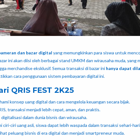
pameran dan bazar digital
yang memungkinkan para siswa untuk menc
ar ini akan diisi oleh berbagai stand UMKM dan wirausaha muda, yang 
ga merchandise eksklusif. Semua transaksi di bazar ini
hanya dapat dil
tikkan cara penggunaan sistem pembayaran digital ini.
ri QRIS FEST 2K25
ami konsep uang digital dan cara mengelola keuangan secara bijak.
, transaksi menjadi lebih cepat, aman, dan praktis.
gitalisasi dalam dunia bisnis dan wirausaha.
ri-ciri uang asli, siswa dapat lebih waspada dalam transaksi sehari-hari
ihat peluang bisnis di era digital dan menjadi smartpreneur muda.