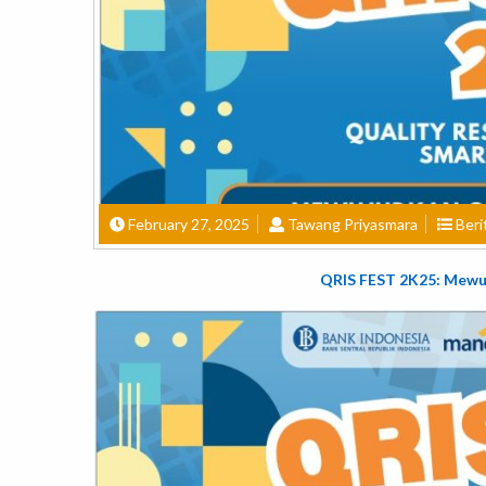
February 27, 2025
Tawang Priyasmara
Beri
QRIS FEST 2K25: Mewuj