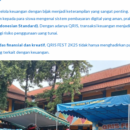
gelola keuangan dengan bijak menjadi keterampilan yang sangat penting
epada para siswa mengenai sistem pembayaran digital yang aman, prak
ndonesian Standard)
. Dengan adanya QRIS, transaksi keuangan menjadi
i risiko penggunaan uang tunai.
as finansial dan kreatif
, QRIS FEST 2K25 tidak hanya menghadirkan 
ing terkait dengan keuangan.