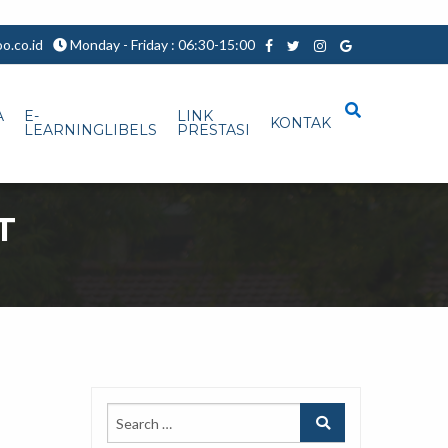
.co.id
Monday - Friday : 06:30-15:00
A
E-
LINK
KONTAK
LEARNINGLIBELS
PRESTASI
T