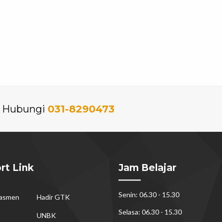
an Hubungi
031-8290473
rt Link
Jam Belajar
Senin: 06.30 - 15.30
dasmen
Hadir GTK
Selasa: 06.30 - 15.30
UNBK