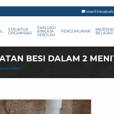
sman15sby@yahoo
EVALUASI
STRUKTUR
MERDEK
IL
KINERJA
PENGUMUMAN
ORGANISASI
BELAJAR
SEKOLAH
TAN BESI DALAM 2 MENI
 DALAM 2 MENIT