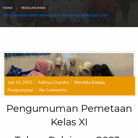
HOME
PENGUMUMAN
PENGUMUMAN PEMETAAN KELAS XI TAHUN PELAJARAN 2023-2024
July 15, 2023
Aditiya Chandra
Merdeka Belajar
,
Pengumuman
No Comments
Pengumuman Pemetaan
Kelas XI