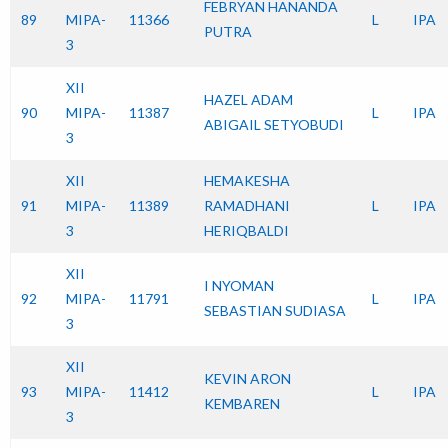
FEBRYAN HANANDA
89
MIPA-
11366
L
IPA
PUTRA
3
XII
HAZEL ADAM
90
MIPA-
11387
L
IPA
ABIGAIL SETYOBUDI
3
XII
HEMAKESHA
91
MIPA-
11389
RAMADHANI
L
IPA
3
HERIQBALDI
XII
I NYOMAN
92
MIPA-
11791
L
IPA
SEBASTIAN SUDIASA
3
XII
KEVIN ARON
93
MIPA-
11412
L
IPA
KEMBAREN
3