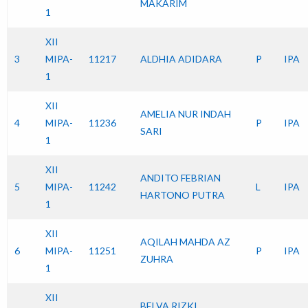
MAKARIM
1
XII
3
MIPA-
11217
ALDHIA ADIDARA
P
IPA
1
XII
AMELIA NUR INDAH
4
MIPA-
11236
P
IPA
SARI
1
XII
ANDITO FEBRIAN
5
MIPA-
11242
L
IPA
HARTONO PUTRA
1
XII
AQILAH MAHDA AZ
6
MIPA-
11251
P
IPA
ZUHRA
1
XII
BELVA RIZKI