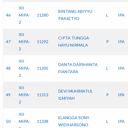
XII
BINTANG ABIYYU
46
MIPA-
11280
L
IPA
PRASETYO
2
XII
CIPTA TUNGGA
47
MIPA-
11292
P
IPA
HAYU NIRMALA
2
XII
DANTA DARSHANTA
48
MIPA-
11305
L
IPA
FIANTARA
2
XII
DEVI MUHIMATUL
49
MIPA-
11313
P
IPA
ILMIYAH
2
XII
ELANGGA SONY
50
MIPA-
11338
L
IPA
WIDIHARSONO