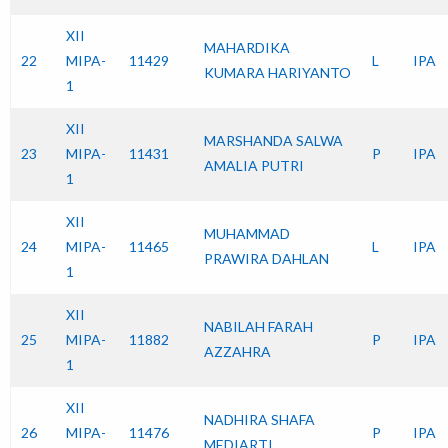
XII
MAHARDIKA
22
MIPA-
11429
L
IPA
KUMARA HARIYANTO
1
XII
MARSHANDA SALWA
23
MIPA-
11431
P
IPA
AMALIA PUTRI
1
XII
MUHAMMAD
24
MIPA-
11465
L
IPA
PRAWIRA DAHLAN
1
XII
NABILAH FARAH
25
MIPA-
11882
P
IPA
AZZAHRA
1
XII
NADHIRA SHAFA
26
MIPA-
11476
P
IPA
MEDIARTI