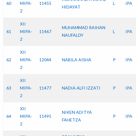
60
MIPA-
11455
L
IPA
HIDAYAT
2
XII
MUHAMMAD RAIHAN
61
MIPA-
11467
L
IPA
NAUFALDY
2
XII
62
MIPA-
12044
NABILA AISHA
P
IPA
2
XII
63
MIPA-
11477
NADIA ALFI IZZATI
P
IPA
2
XII
NIKEN ADITYA
64
MIPA-
11495
P
IPA
FAHETZA
2