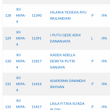
XII
HILARIA YESIEKA AYU
128
MIPA-
11390
P
IPA
WULANDARI
4
XII
I PUTU GEDE ADHI
129
MIPA-
11391
L
IPA
DANANJAYA
4
XII
KADEK ADELLA
130
MIPA-
11817
DEWITA PUTRI
P
IPA
4
SANJAYA
XII
KHARISMA SINANDHI
131
MIPA-
11414
P
IPA
RAYHAN
4
XII
LAILA FITRIA SU’ADA
132
MIPA-
11417
P
IPA
PUTRI