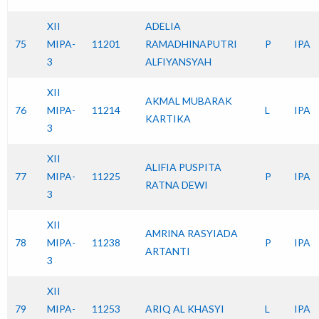
XII
ADELIA
75
MIPA-
11201
RAMADHINAPUTRI
P
IPA
3
ALFIYANSYAH
XII
AKMAL MUBARAK
76
MIPA-
11214
L
IPA
KARTIKA
3
XII
ALIFIA PUSPITA
77
MIPA-
11225
P
IPA
RATNA DEWI
3
XII
AMRINA RASYIADA
78
MIPA-
11238
P
IPA
ARTANTI
3
XII
79
MIPA-
11253
ARIQ AL KHASYI
L
IPA