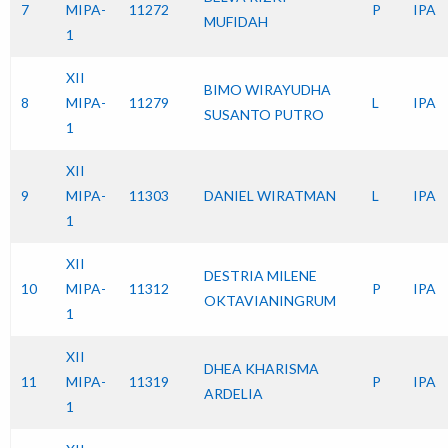
7
MIPA-
11272
P
IPA
MUFIDAH
1
XII
BIMO WIRAYUDHA
8
MIPA-
11279
L
IPA
SUSANTO PUTRO
1
XII
9
MIPA-
11303
DANIEL WIRATMAN
L
IPA
1
XII
DESTRIA MILENE
10
MIPA-
11312
P
IPA
OKTAVIANINGRUM
1
XII
DHEA KHARISMA
11
MIPA-
11319
P
IPA
ARDELIA
1