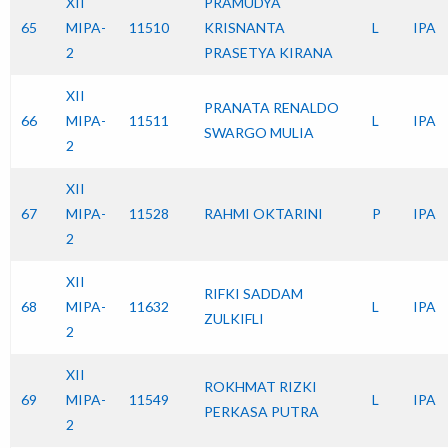
XII
PRAMUDYA
65
MIPA-
11510
KRISNANTA
L
IPA
2
PRASETYA KIRANA
XII
PRANATA RENALDO
66
MIPA-
11511
L
IPA
SWARGO MULIA
2
XII
67
MIPA-
11528
RAHMI OKTARINI
P
IPA
2
XII
RIFKI SADDAM
68
MIPA-
11632
L
IPA
ZULKIFLI
2
XII
ROKHMAT RIZKI
69
MIPA-
11549
L
IPA
PERKASA PUTRA
2