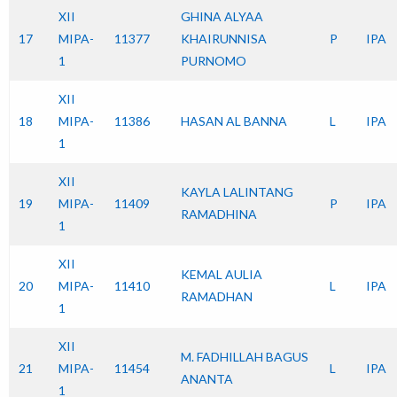
XII
GHINA ALYAA
17
MIPA-
11377
KHAIRUNNISA
P
IPA
1
PURNOMO
XII
18
MIPA-
11386
HASAN AL BANNA
L
IPA
1
XII
KAYLA LALINTANG
19
MIPA-
11409
P
IPA
RAMADHINA
1
XII
KEMAL AULIA
20
MIPA-
11410
L
IPA
RAMADHAN
1
XII
M. FADHILLAH BAGUS
21
MIPA-
11454
L
IPA
ANANTA
1