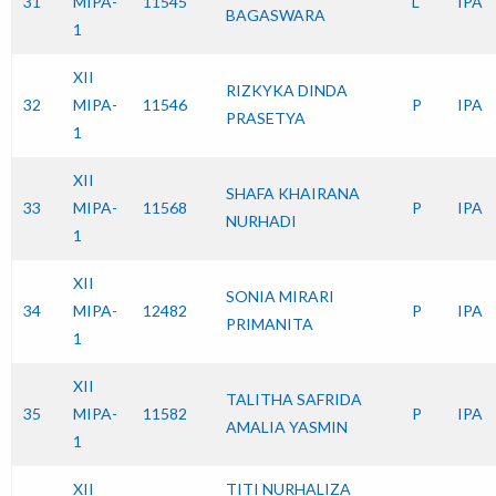
31
MIPA-
11545
L
IPA
BAGASWARA
1
XII
RIZKYKA DINDA
32
MIPA-
11546
P
IPA
PRASETYA
1
XII
SHAFA KHAIRANA
33
MIPA-
11568
P
IPA
NURHADI
1
XII
SONIA MIRARI
34
MIPA-
12482
P
IPA
PRIMANITA
1
XII
TALITHA SAFRIDA
35
MIPA-
11582
P
IPA
AMALIA YASMIN
1
XII
TITI NURHALIZA