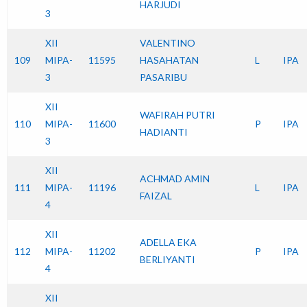
HARJUDI
3
XII
VALENTINO
109
MIPA-
11595
HASAHATAN
L
IPA
3
PASARIBU
XII
WAFIRAH PUTRI
110
MIPA-
11600
P
IPA
HADIANTI
3
XII
ACHMAD AMIN
111
MIPA-
11196
L
IPA
FAIZAL
4
XII
ADELLA EKA
112
MIPA-
11202
P
IPA
BERLIYANTI
4
XII