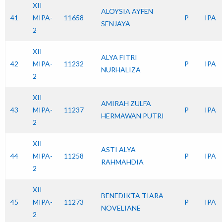
XII
ALOYSIA AYFEN
41
MIPA-
11658
P
IPA
SENJAYA
2
XII
ALYA FITRI
42
MIPA-
11232
P
IPA
NURHALIZA
2
XII
AMIRAH ZULFA
43
MIPA-
11237
P
IPA
HERMAWAN PUTRI
2
XII
ASTI ALYA
44
MIPA-
11258
P
IPA
RAHMAHDIA
2
XII
BENEDIKTA TIARA
45
MIPA-
11273
P
IPA
NOVELIANE
2