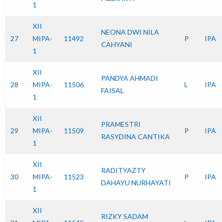
1
XII
NEONA DWI NILA
27
MIPA-
11492
P
IPA
CAHYANI
1
XII
PANDYA AHMADI
28
MIPA-
11506
L
IPA
FAISAL
1
XII
PRAMESTRI
29
MIPA-
11509
P
IPA
RASYDINA CANTIKA
1
XII
RADITYAZTY
30
MIPA-
11523
P
IPA
DAHAYU NURHAYATI
1
XII
RIZKY SADAM