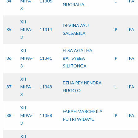
84
MIPA-
11306
L
IPA
NUGRAHA
3
XII
DEVINA AYU
85
MIPA-
11314
P
IPA
SALSABILA
3
XII
ELSA AGATHA
86
MIPA-
11341
BATSYEBA
P
IPA
3
SILITONGA
XII
EZHA REY NENDRA
87
MIPA-
11348
L
IPA
HUGO O
3
XII
FARAH MARCHEILA
88
MIPA-
11358
P
IPA
PUTRI WIDAYU
3
XII