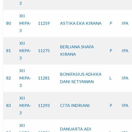
3
XII
80
MIPA-
11259
ASTIKA EKA KIRANA
P
IPA
3
XII
BERLIANA SHAFA
81
MIPA-
11275
P
IPA
KIRANA
3
XII
BONIFASIUS ADHIKA
82
MIPA-
11281
L
IPA
DANI SETYAWAN
3
XII
83
MIPA-
11293
CITA INDRIANI
P
IPA
3
XII
DANUARTA ADI