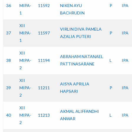
36
MIPA-
11592
NIKEN AYU
P
IPA
1
BACHRUDIN
XII
VIRLIN DIVA PAMELA
37
MIPA-
11597
P
IPA
AZALIA PUTERI
1
XII
ABRAHAM NATANAEL
38
MIPA-
11194
L
IPA
PATTINASARANE
2
XII
AISYA APRILIA
39
MIPA-
11211
P
IPA
HAPSARI
2
XII
AKMAL ALIFFANDHI
40
MIPA-
11213
L
IPA
ANWAR
2