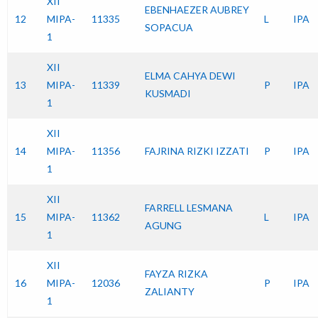
XII
EBENHAEZER AUBREY
12
MIPA-
11335
L
IPA
SOPACUA
1
XII
ELMA CAHYA DEWI
13
MIPA-
11339
P
IPA
KUSMADI
1
XII
14
MIPA-
11356
FAJRINA RIZKI IZZATI
P
IPA
1
XII
FARRELL LESMANA
15
MIPA-
11362
L
IPA
AGUNG
1
XII
FAYZA RIZKA
16
MIPA-
12036
P
IPA
ZALIANTY
1