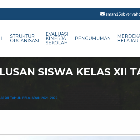
sman15sby@yahoo
EVALUASI
STRUKTUR
MERDEK
IL
KINERJA
PENGUMUMAN
ORGANISASI
BELAJAR
SEKOLAH
USAN SISWA KELAS XII 
S XII TAHUN PELAJARAN 2021-2022