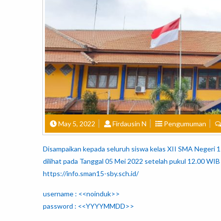
May 5, 2022
Firdausin N
Pengumuman
Disampaikan kepada seluruh siswa kelas XII SMA Negeri
dilihat pada Tanggal 05 Mei 2022 setelah pukul 12.00 WIB
https://info.sman15-sby.sch.id/
username : <<noinduk>>
password : <<YYYYMMDD>>