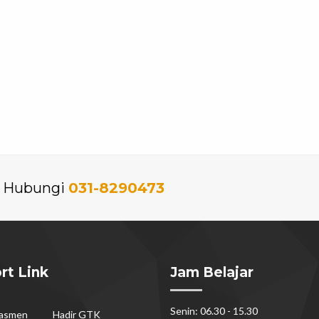
an Hubungi
031-8290473
rt Link
Jam Belajar
Senin: 06.30 - 15.30
dasmen
Hadir GTK