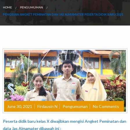
HOME
PENGUMUMAN
PENGISIAN ANGKET PEMINATAN DAN JAS ALMAMATER PESERTA DIDIK BARU 2021
June 30, 2021
Firdausin N
Pengumuman
No Comments
Peserta didik baru kelas X diwajibkan mengisi Angket Peminatan dan
data Jas Almamater dibawah ini :