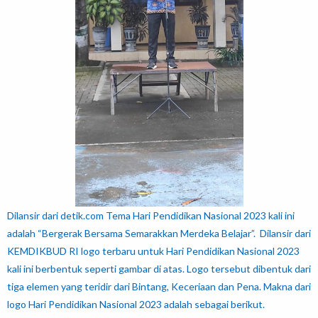
Dilansir dari detik.com Tema Hari Pendidikan Nasional 2023 kali ini
adalah “Bergerak Bersama Semarakkan Merdeka Belajar”. Dilansir dari
KEMDIKBUD RI logo terbaru untuk Hari Pendidikan Nasional 2023
kali ini berbentuk seperti gambar di atas. Logo tersebut dibentuk dari
tiga elemen yang teridir dari Bintang, Keceriaan dan Pena. Makna dari
logo Hari Pendidikan Nasional 2023 adalah sebagai berikut.