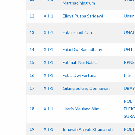
Marthadiningrum
12
XII-1
Elidya Puspa Saridewi
Unair
13
XII-1
Faizal Faadhillah
UNAI
14
XII-1
Fajar Dwi Ramadhany
UHT
15
XII-1
Fatimah Nur Nabila
PPNS
16
XII-1
Febia Dwi Fortuna
ITS
17
XII-1
Gilang Sulung Dermawan
UBAY
POLI
18
XII-1
Harris Maulana Alim
ELEK
SURA
19
XII-1
Innayah Aisyah Khumairoh
POLT