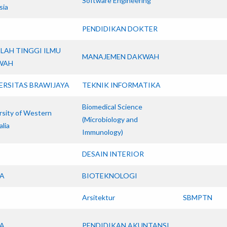
Software Engineering
sia
PENDIDIKAN DOKTER
LAH TINGGI ILMU
MANAJEMEN DAKWAH
WAH
ERSITAS BRAWIJAYA
TEKNIK INFORMATIKA
Biomedical Science
rsity of Western
(Microbiology and
alia
Immunology)
DESAIN INTERIOR
A
BIOTEKNOLOGI
Arsitektur
SBMPTN
A
PENDIDIKAN AKUNTANSI