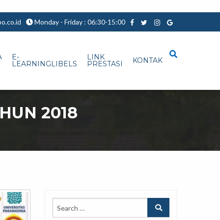
.co.id
Monday - Friday : 06:30-15:00
A
E-
LINK
KONTAK
LEARNINGLIBELS
PRESTASI
HUN 2018