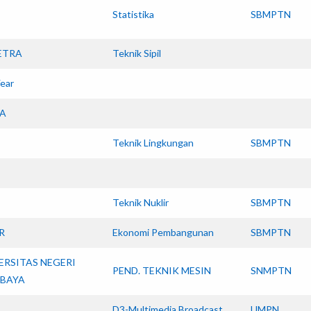
Statistika
SBMPTN
ETRA
Teknik Sipil
ear
A
Teknik Lingkungan
SBMPTN
Teknik Nuklir
SBMPTN
R
Ekonomi Pembangunan
SBMPTN
ERSITAS NEGERI
PEND. TEKNIK MESIN
SNMPTN
BAYA
D3-Multimedia Broadcast
UMPN