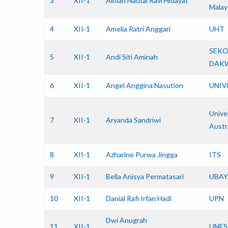
3
XII-1
Alifian Naufal Ravi Hidayat
Malay
4
XII-1
Amelia Ratri Anggari
UHT
SEKO
5
XII-1
Andi Siti Aminah
DAK
6
XII-1
Angel Anggina Nasution
UNIV
Unive
7
XII-1
Aryanda Sandriwi
Austr
8
XII-1
Azharine Purwa Jingga
ITS
9
XII-1
Bella Anisya Permatasari
UBAY
10
XII-1
Danial Rafi Irfan Hadi
UPN
Dwi Anugrah
11
XII-1
UNES