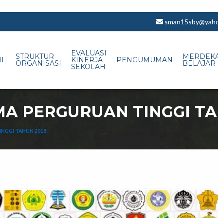
sman15sby@yahoo
EVALUASI
STRUKTUR
MERDEK
IL
KINERJA
PENGUMUMAN
ORGANISASI
BELAJAR
SEKOLAH
MA PERGURUAN TINGGI TA
INGGI TAHUN 2018