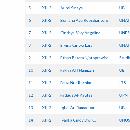
5
XII-2
Aurel Sinaya
UB
6
XII-2
Berliana Ayu Roosdiantoro
UNAI
7
XII-2
Cinthya Silvy Angelina
UNES
8
XII-2
Ervina Cintya Lara
UNAI
9
XII-2
Ethan Batara Njotoprawiro
Studi
10
XII-2
Fakhri Alif Hamizan
UB
11
XII-2
Fauzi Nur Rochim
ITS
12
XII-2
Firdaus Al-Kautsar
UPN
13
XII-2
Iqbal Ari Ramadhon
UB
14
XII-2
Ivanka Cindy Dwi C.
UNU