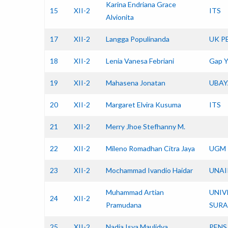
Karina Endriana Grace
15
XII-2
ITS
Alvionita
17
XII-2
Langga Populinanda
UK P
18
XII-2
Lenia Vanesa Febriani
Gap Y
19
XII-2
Mahasena Jonatan
UBAY
20
XII-2
Margaret Elvira Kusuma
ITS
21
XII-2
Merry Jhoe Stefhanny M.
22
XII-2
Mileno Romadhan Citra Jaya
UGM
23
XII-2
Mochammad Ivandio Haidar
UNAI
Muhammad Artian
UNIV
24
XII-2
Pramudana
SURA
25
XII-2
Nadia Isya Maulidya
PENS