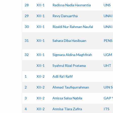
28
XII-1
Radissa Nadia Hasnantia
UNS
29
XII-1
Revy Danuartha
UNAI
30
XII-1
Rizaldi Nur Rahman Naufal
UNAI
31
XII-1
Sahara Diba Hasibuan
PENS
32
XII-1
Sigmara Aldina Maghfirah
UGM
XII-1
Syahrul Rizal Pratama
UHT
1
XII-2
Adli Ra’i Rafif
2
XII-2
Ahmad Taufiqurrahman
UIN S
3
XII-2
Anissa Salsa Nabila
GAP 
4
XII-2
Annisa Tiara Zafira
ITS