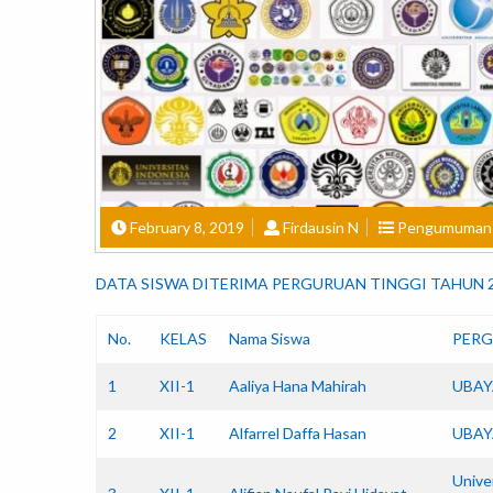
February 8, 2019
Firdausin N
Pengumuman
DATA SISWA DITERIMA PERGURUAN TINGGI TAHUN 
No.
KELAS
Nama Siswa
PERG
1
XII-1
Aaliya Hana Mahirah
UBAY
2
XII-1
Alfarrel Daffa Hasan
UBAY
Unive