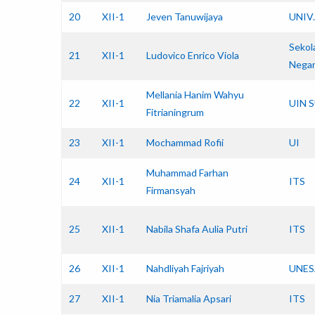
20
XII-1
Jeven Tanuwijaya
UNIV
Sekol
21
XII-1
Ludovico Enrico Viola
Nega
Mellania Hanim Wahyu
22
XII-1
UIN 
Fitrianingrum
23
XII-1
Mochammad Rofii
UI
Muhammad Farhan
24
XII-1
ITS
Firmansyah
25
XII-1
Nabila Shafa Aulia Putri
ITS
26
XII-1
Nahdliyah Fajriyah
UNES
27
XII-1
Nia Triamalia Apsari
ITS