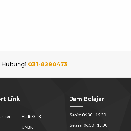
an Hubungi
031-8290473
rt Link
Jam Belajar
Senin: 06.30 - 15.30
dasmen
Hadir GTK
Selasa: 06.30 - 15.30
UNBK