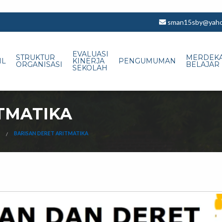
sman15sby@yahoo
EVALUASI
STRUKTUR
MERDEK
IL
KINERJA
PENGUMUMAN
ORGANISASI
BELAJAR
SEKOLAH
TMATIKA
BARISAN DERET ARITMATIKA