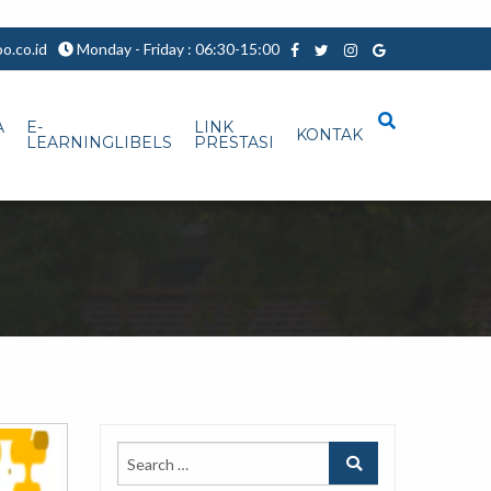
.co.id
Monday - Friday : 06:30-15:00
A
E-
LINK
KONTAK
LEARNINGLIBELS
PRESTASI