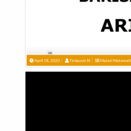
April 18, 2020
Firdausin N
Materi Matemati