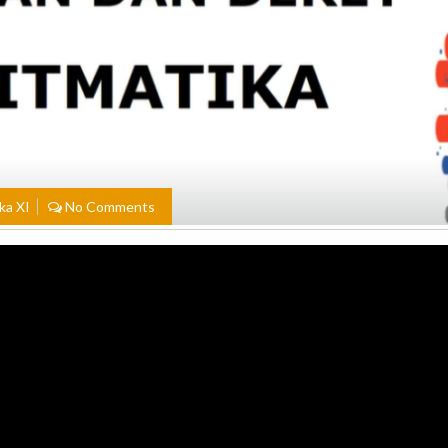
ka XI
No Comments