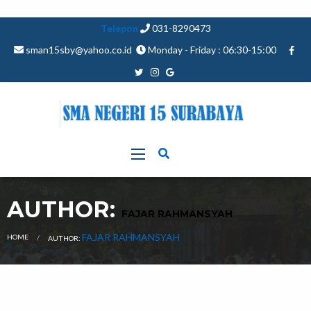
Telepon
031-8290473
sman15sby@yahoo.co.id
Monday - Friday : 06:30-15:00
AUTHOR:
FAJAR RAHMANSYAH
CURRENT:
FAJAR RAHMANSYAH
HOME
AUTHOR: