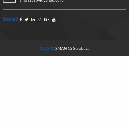
sman15sby@yahoo.co.id
Social:
2018 ©
SMAN 15 Surabaya